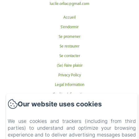
lucile.orliac@gmail.com
Accueil
S'endormir
Se promener
Se restaurer
Se contacter
(Se) Faire plaisir
Privacy Policy
Legal Information
Cookies Information
Our website uses cookies
EN
FR
We use cookies and trackers (including from third
Powered using Amenitiz
parties) to understand and optimize your browsing
experience and to deliver advertising messages based