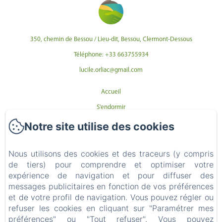
350, chemin de Bessou / Lieu-dit, Bessou, Clermont-Dessous
Téléphone: +33 663755934
lucile.orliac@gmail.com
Accueil
S'endormir
Se promener
Notre site utilise des cookies
Se restaurer
Nous utilisons des cookies et des traceurs (y compris
Se contacter
de tiers) pour comprendre et optimiser votre
(Se) Faire plaisir
expérience de navigation et pour diffuser des
Politique de confidentialité
messages publicitaires en fonction de vos préférences
et de votre profil de navigation. Vous pouvez régler ou
Informations légales
refuser les cookies en cliquant sur "Paramétrer mes
Informations sur les cookies
préférences" ou "Tout refuser". Vous pouvez